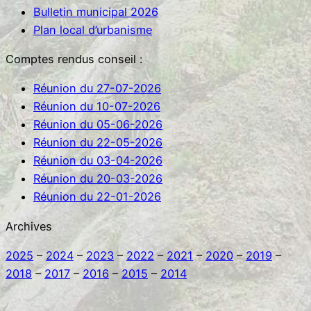
Bulletin municipal 2026
c
Plan local d’urbanisme
h
e
Comptes rendus conseil :
r
Réunion du 27-07-2026
Réunion du 10-07-2026
Réunion du 05-06-2026
Réunion du 22-05-2026
Réunion du 03-04-2026
Réunion du 20-03-2026
Réunion du 22-01-2026
Archives
2025
–
2024
–
2023
–
2022
–
2021
–
2020
–
2019
–
2018
–
2017
–
2016
–
2015
–
2014