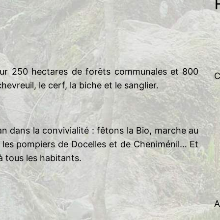
h
e
r
c
h
Sur 250 hectares de forêts communales et 800
e
C
vreuil, le cerf, la biche et le sanglier.
r
an dans la convivialité : fêtons la Bio, marche au
c les pompiers de Docelles et de Cheniménil… Et
à tous les habitants.
A