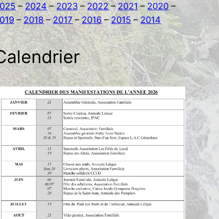
025
–
2024
–
2023
–
2022
–
2021
–
2020
–
019
–
2018
–
2017
–
2016
–
2015
–
2014
Calendrier