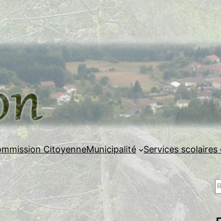
mmission Citoyenne
Municipalité
Services scolaires 
R
e
c