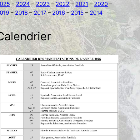
025
–
2024
–
2023
–
2022
–
2021
–
2020
–
019
–
2018
–
2017
–
2016
–
2015
–
2014
Calendrier