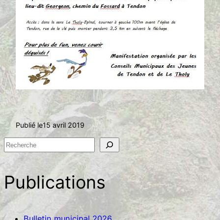
Publié le
15 avril 2019
R
e
c
Publications
h
e
r
Bulletin municipal 2026