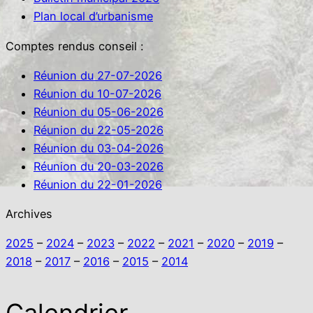
c
Plan local d’urbanisme
h
e
Comptes rendus conseil :
r
Réunion du 27-07-2026
Réunion du 10-07-2026
Réunion du 05-06-2026
Réunion du 22-05-2026
Réunion du 03-04-2026
Réunion du 20-03-2026
Réunion du 22-01-2026
Archives
2025
–
2024
–
2023
–
2022
–
2021
–
2020
–
2019
–
2018
–
2017
–
2016
–
2015
–
2014