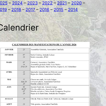
025
–
2024
–
2023
–
2022
–
2021
–
2020
–
019
–
2018
–
2017
–
2016
–
2015
–
2014
Calendrier