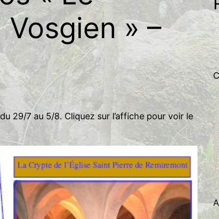
h
i Vosgien » –
e
r
c
h
e
C
r
u 29/7 au 5/8. Cliquez sur l’affiche pour voir le
A