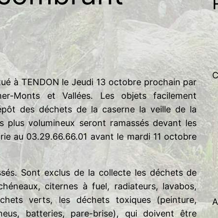
h
e
r
c
h
e
C
tué à TENDON le Jeudi 13 octobre prochain par
r
er
-Monts et Vallées. Les objets facilement
épôt des déchets de la caserne la veille de la
ets plus volumineux seront ramassés devant les
rie au 03.29.66.66.01 avant le mardi 11 octobre
és. Sont exclus de la collecte les déchets de
héneaux, citernes à fuel, radiateurs, lavabos,
chets verts, les déchets toxiques (peinture,
A
neus, batteries, pare-brise), qui doivent être