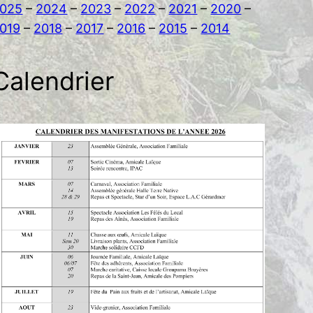
025
–
2024
–
2023
–
2022
–
2021
–
2020
–
019
–
2018
–
2017
–
2016
–
2015
–
2014
Calendrier