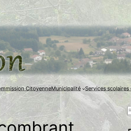
mmission Citoyenne
Municipalité
Services scolaires 
R
e
combrant
c