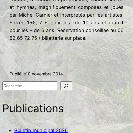
et hymnes,
magnifiquement composés et joués
par Michel Garnier et interprétés par les artistes.
Entrée 15€, 7 € pour les -de 10 ans et gratuit
pour les – de 6 ans. Réservation conseillée au 06
82 65 72 75 / billetterie sur place.
Publié le
10 novembre 2014
R
e
c
Publications
h
e
r
Bulletin municipal 2026
c