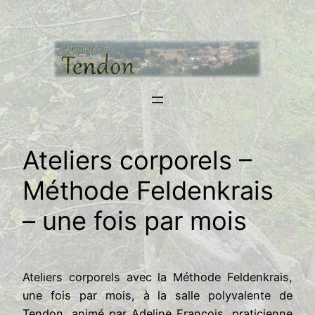
Aller
au
contenu
Ateliers corporels –
Méthode Feldenkrais
– une fois par mois
Ateliers corporels avec la Méthode Feldenkrais,
une fois par mois, à la salle polyvalente de
Tendon, animé par Adeline François, praticienne